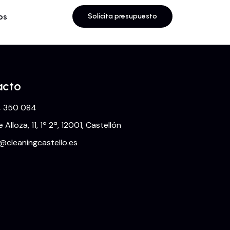
os
Solicita presupuesto
acto
 350 084
e Alloza, 11, 1º 2ª, 12001, Castellón
o@cleaningcastello.es