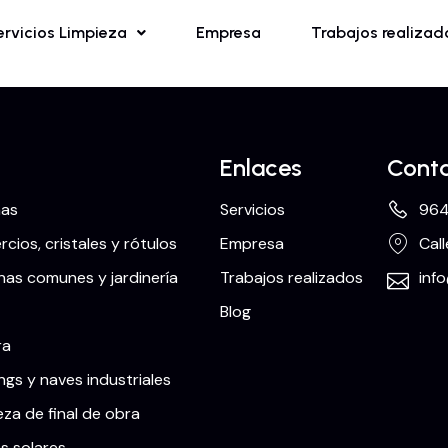
ervicios Limpieza
Empresa
Trabajos realizad
Enlaces
Cont
nas
Servicios
964
cios, cristales y rótulos
Empresa
Call
as comunes y jardinería
Trabajos realizados
inf
Blog
ra
ngs y naves industriales
eza de final de obra
s solares