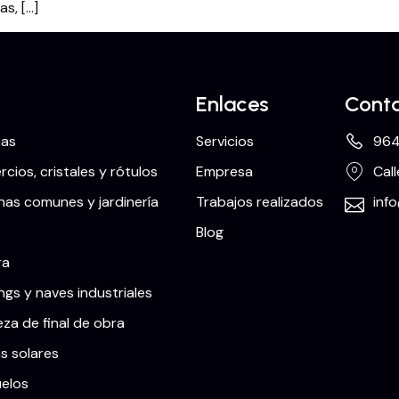
as, […]
Enlaces
Cont
nas
Servicios
964
cios, cristales y rótulos
Empresa
Call
as comunes y jardinería
Trabajos realizados
inf
Blog
ra
ngs y naves industriales
eza de final de obra
s solares
uelos