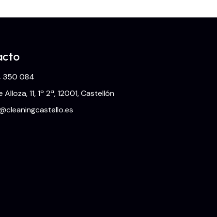
acto
 350 084
e Alloza, 11, 1º 2ª, 12001, Castellón
o@cleaningcastello.es