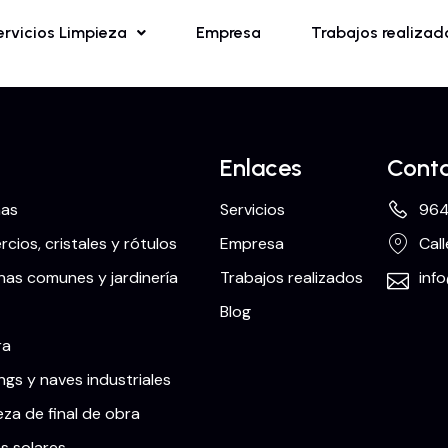
ervicios Limpieza
Empresa
Trabajos realizad
Enlaces
Cont
nas
Servicios
964
cios, cristales y rótulos
Empresa
Call
as comunes y jardinería
Trabajos realizados
inf
Blog
ra
ngs y naves industriales
eza de final de obra
s solares