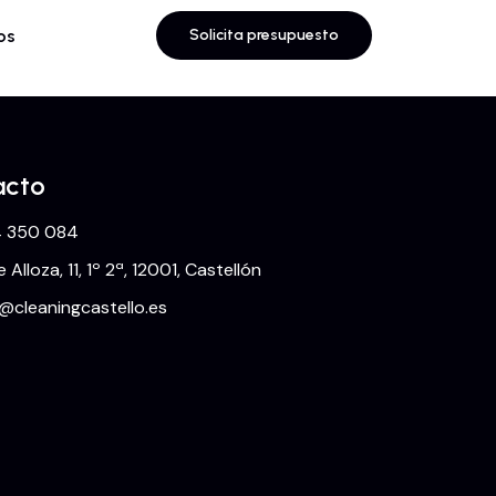
os
Solicita presupuesto
acto
 350 084
e Alloza, 11, 1º 2ª, 12001, Castellón
o@cleaningcastello.es