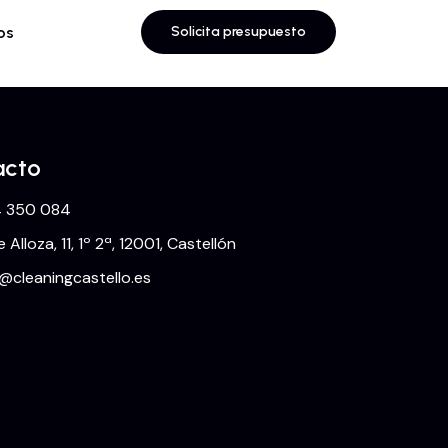
os
Solicita presupuesto
acto
 350 084
e Alloza, 11, 1º 2ª, 12001, Castellón
o@cleaningcastello.es