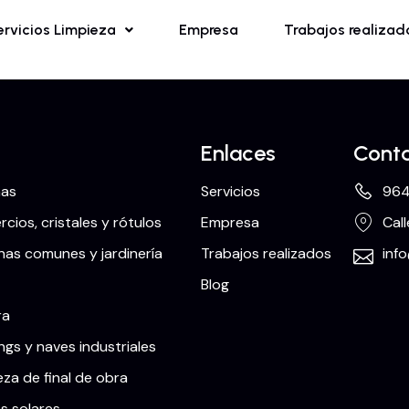
ervicios Limpieza
Empresa
Trabajos realizad
Enlaces
Cont
nas
Servicios
964
cios, cristales y rótulos
Empresa
Call
as comunes y jardinería
Trabajos realizados
inf
Blog
ra
ngs y naves industriales
eza de final de obra
s solares