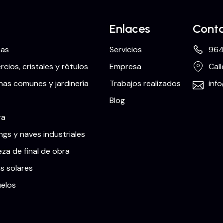
Enlaces
Cont
nas
Servicios
964
cios, cristales y rótulos
Empresa
Call
as comunes y jardinería
Trabajos realizados
inf
Blog
ra
ngs y naves industriales
eza de final de obra
s solares
uelos