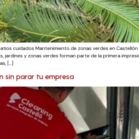
atios cuidados Mantenimiento de zonas verdes en Castellón 
, jardines y zonas verdes forman parte de la primera impre
as, […]
ón sin parar tu empresa