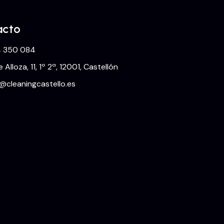
acto
 350 084
e Alloza, 11, 1º 2ª, 12001, Castellón
o@cleaningcastello.es