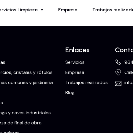
ervicios Limpieza
Empresa
Trabajos realizad
Enlaces
Cont
nas
Servicios
964
cios, cristales y rótulos
Empresa
Call
as comunes y jardinería
Trabajos realizados
inf
Blog
ra
ngs y naves industriales
eza de final de obra
s solares