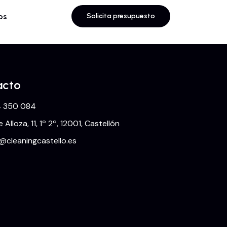
os
Solicita presupuesto
acto
 350 084
e Alloza, 11, 1º 2ª, 12001, Castellón
o@cleaningcastello.es