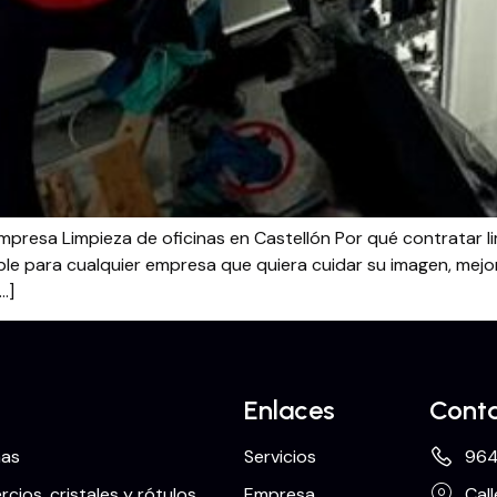
empresa Limpieza de oficinas en Castellón Por qué contratar li
dible para cualquier empresa que quiera cuidar su imagen, mej
…]
Enlaces
Cont
nas
Servicios
964
cios, cristales y rótulos
Empresa
Call