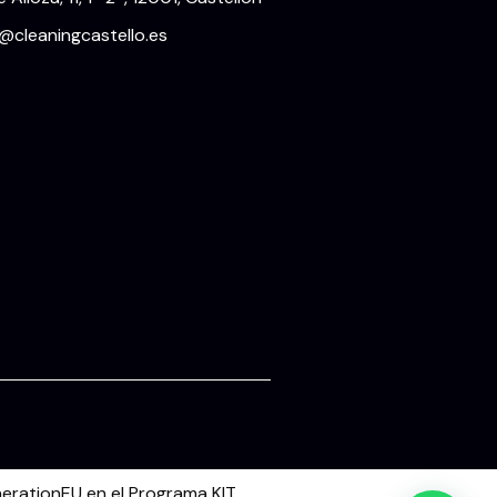
o@cleaningcastello.es
erationEU en el Programa KIT