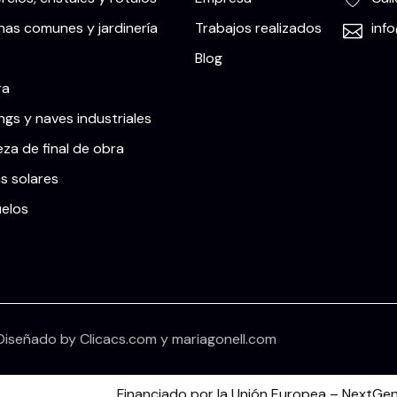
as comunes y jardinería
Trabajos realizados
inf
Blog
ra
ngs y naves industriales
eza de final de obra
s solares
uelos
Diseñado by
Clicacs.com
y
mariagonell.com
Financiado por la Unión Europea – NextGen