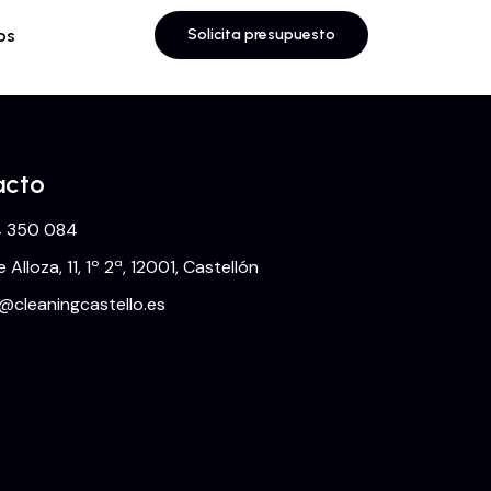
os
Solicita presupuesto
acto
 350 084
e Alloza, 11, 1º 2ª, 12001, Castellón
o@cleaningcastello.es