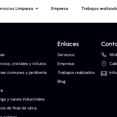
ervicios Limpieza
Empresa
Trabajos realizad
Enlaces
Cont
nas
Servicios
964
cios, cristales y rótulos
Empresa
Call
as comunes y jardinería
Trabajos realizados
inf
Blog
ra
ngs y naves industriales
eza de final de obra
s solares